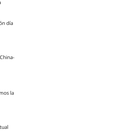
a
ón día
 China-
mos la
tual