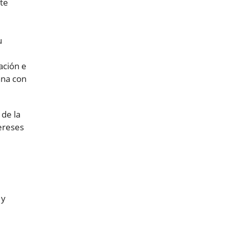
te
u
ación e
ana con
 de la
ereses
 y