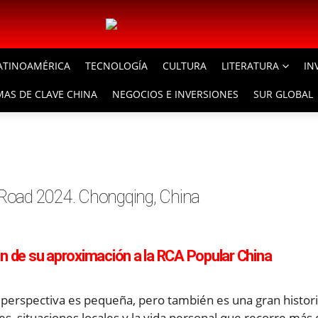
ATINOAMÉRICA
TECNOLOGÍA
CULTURA
LITERATURA
IN
AS DE CLAVE CHINA
NEGOCIOS E INVERSIONES
SUR GLOBAL
nd Road 2024. Chongqing, China
n de su aproximación
a la RCA Popular China
 perspectiva es pequeña, pero también es una gran histor
s, situaciones locales y la vida personal que recorre más