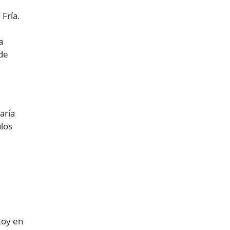
 Fría.
a
 de
aria
los
toy en