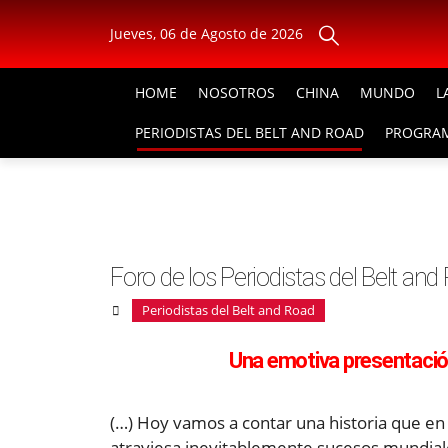
Jueves, 06 de Agosto de 2026
HOME
NOSOTROS
CHINA
MUNDO
L
PERIODISTAS DEL BELT AND ROAD
PROGRAM
Foro de los Periodistas del Belt a
Periodistas del Belt and Road
Una emotiva presentació
(…) Hoy vamos a contar una historia que en
atraviesa inevitablemente sucesos mundiale